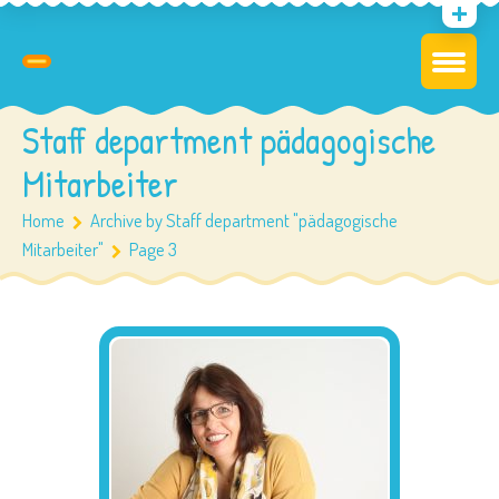
Staff department pädagogische
Mitarbeiter
Home
Archive by Staff department "pädagogische
Mitarbeiter"
Page 3