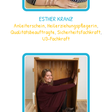
ESTHER KRANZ
Anleiterschein
,
Heilerziehungspflegerin
,
Qualitätsbeauftragte
,
Sicherheitsfachkraft
,
U3-Fachkraft