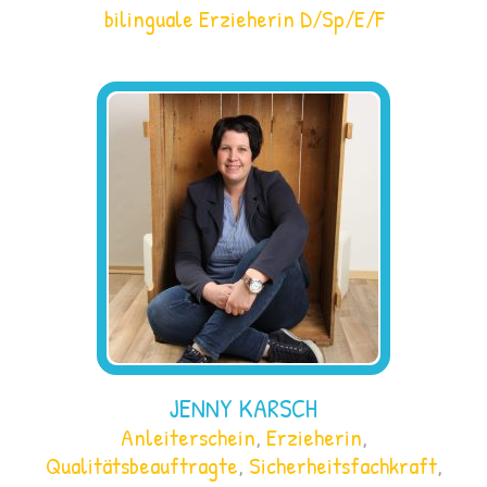
bilinguale Erzieherin D/Sp/E/F
JENNY KARSCH
Anleiterschein
,
Erzieherin
,
Qualitätsbeauftragte
,
Sicherheitsfachkraft
,